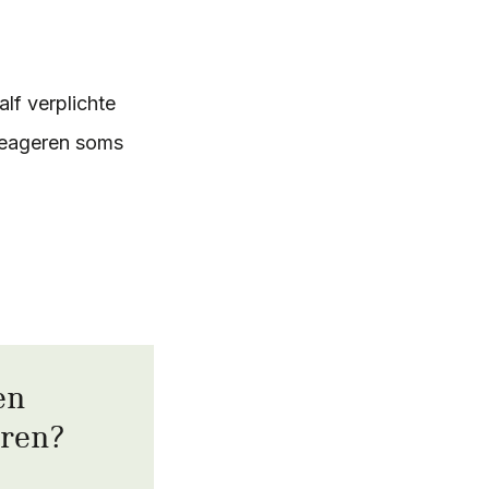
alf verplichte
 reageren soms
en
eren?