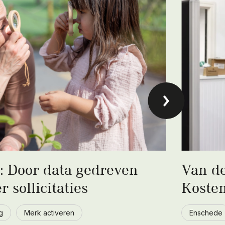
: Door data gedreven
Van de
sollicitaties
Kosten
g
Merk activeren
Enschede