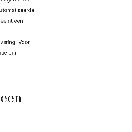
automatiseerde
 neemt een
rvaring. Voor
ntie om
 een