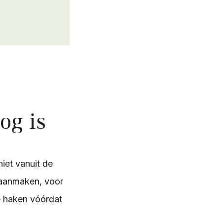
og is
niet vanuit de
 aanmaken, voor
te haken vóórdat