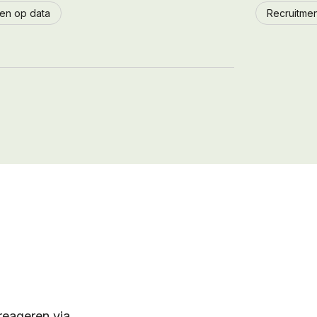
ren op data
Recruitmen
reageren via