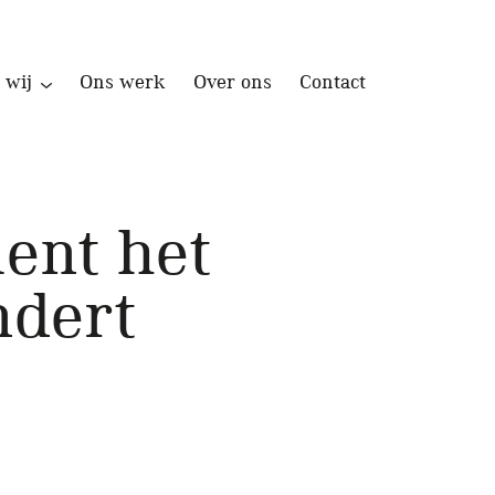
 wij
Ons werk
Over ons
Contact
ent het
ndert