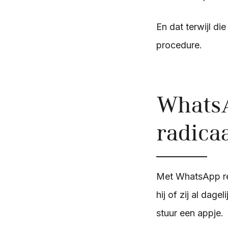
En dat terwijl d
procedure.
WhatsA
radica
Met WhatsApp rec
hij of zij al dag
stuur een appje.