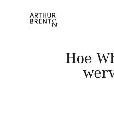
Hoe Wh
werv