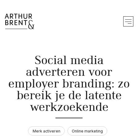
Zo werken wij
Social media
Merk bouwen
adverteren voor
Merk doorvertalen
employer branding: zo
Merk activeren
bereik je de latente
We werken vanuit
werkzoekende
Ons werk
Merk activeren
Online marketing