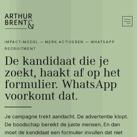
IMPACT-MODEL — MERK ACTIVEREN — WHATSAPP
Zo werken wij
RECRUITMENT
De kandidaat die je
Merk bouwen
zoekt, haakt af op het
Merk doorvertalen
formulier. WhatsApp
Merk activeren
voorkomt dat.
We werken vanuit
Je campagne trekt aandacht. De advertentie klopt.
Ons werk
De boodschap bereikt de juiste mensen. En dan
moet de kandidaat een formulier invullen dat niet