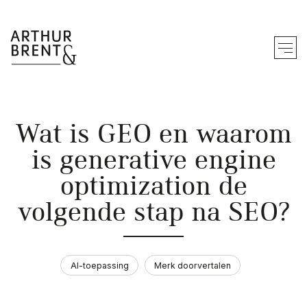
Zo werken wij
Wat is GEO en waarom
Merk bouwen
is generative engine
Merk doorvertalen
optimization de
Merk activeren
volgende stap na SEO?
We werken vanuit
Ons werk
AI-toepassing
Merk doorvertalen