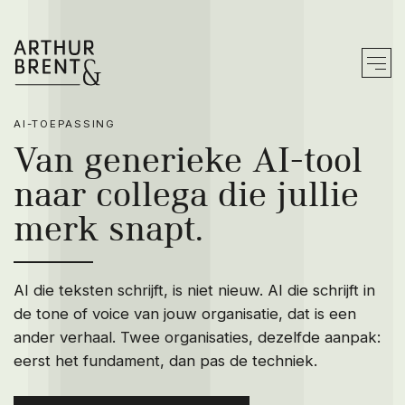
AI-TOEPASSING
Zo werken wij
Van generieke AI-tool
naar collega die jullie
Merk bouwen
merk snapt.
Merk doorvertalen
Merk activeren
AI die teksten schrijft, is niet nieuw. AI die schrijft in
We werken vanuit
de tone of voice van jouw organisatie, dat is een
ander verhaal. Twee organisaties, dezelfde aanpak:
Ons werk
eerst het fundament, dan pas de techniek.