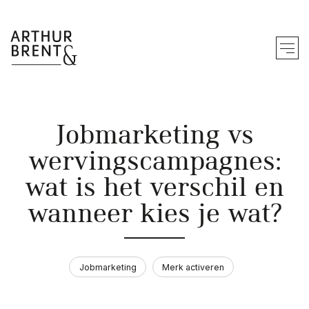
Zo werken wij
Jobmarketing vs
Merk bouwen
wervingscampagnes:
Merk doorvertalen
wat is het verschil en
Merk activeren
wanneer kies je wat?
We werken vanuit
Ons werk
Jobmarketing
Merk activeren