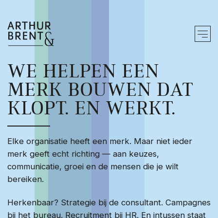
WE HELPEN EEN
Zo werken wij
MERK BOUWEN DAT
Merk bouwen
KLOPT. EN WERKT.
Merk doorvertalen
Merk activeren
Elke organisatie heeft een merk. Maar niet ieder
merk geeft echt richting — aan keuzes,
We werken vanuit
communicatie, groei en de mensen die je wilt
bereiken.
Ons werk
Herkenbaar? Strategie bij de consultant. Campagnes
bij het bureau. Recruitment bij HR. En intussen staat