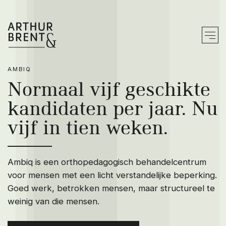
AMBIQ
Zo werken wij
Normaal vijf geschikte
kandidaten per jaar. Nu
Merk bouwen
vijf in tien weken.
Merk doorvertalen
Merk activeren
Ambiq is een orthopedagogisch behandelcentrum
We werken vanuit
voor mensen met een licht verstandelijke beperking.
Goed werk, betrokken mensen, maar structureel te
Ons werk
weinig van die mensen.