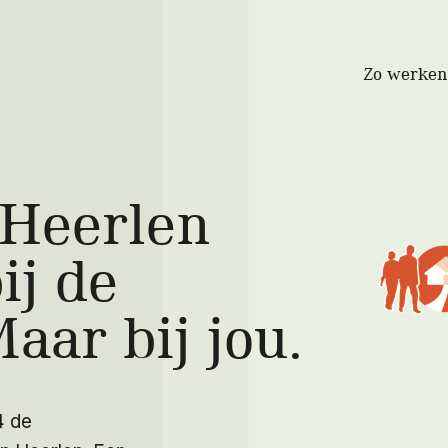
Zo werken
 Heerlen
ij de
aar bij jou.
4 de