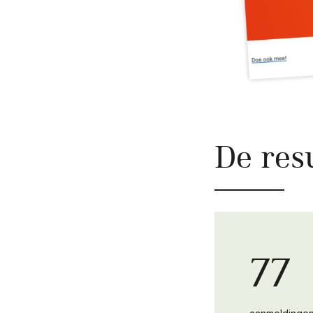
De res
77