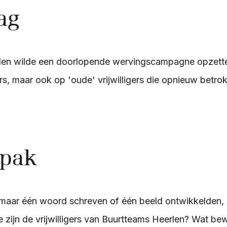
ag
len wilde een doorlopende wervingscampagne opzette
ers, maar ook op 'oude' vrijwilligers die opnieuw betr
npak
maar één woord schreven of één beeld ontwikkelden, 
ie zijn de vrijwilligers van Buurtteams Heerlen? Wat b