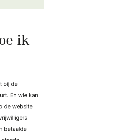
oe ik
 bij de
uurt. En wie kan
 Op de website
ijwilligers
n betaalde