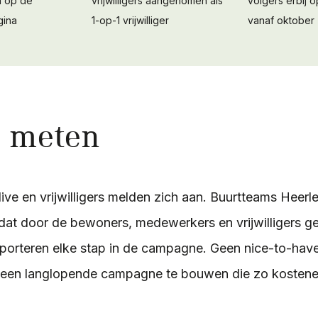
n op de
vrijwilligers aangenomen als
volgers erbij 
ina
1-op-1 vrijwilliger
vanaf oktober
n meten
ive en vrijwilligers melden zich aan. Buurtteams Heerl
l dat door de bewoners, medewerkers en vrijwilligers 
orteren elke stap in de campagne. Geen nice-to-hav
een langlopende campagne te bouwen die zo kostenef