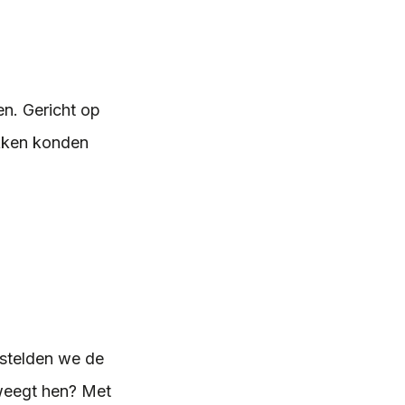
n. Gericht op
okken konden
stelden we de
eweegt hen? Met