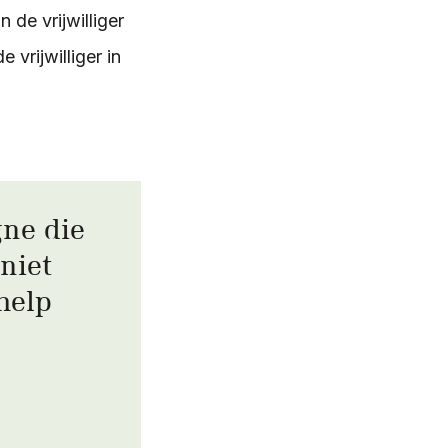
de vrijwilliger
vrijwilliger in
gne die
 niet
help