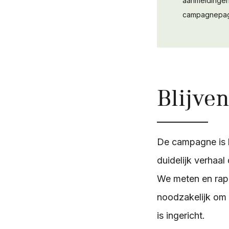
aanmeldinge
campagnepag
Blijve
De campagne is l
duidelijk verhaa
We meten en rapp
noodzakelijk om 
is ingericht.