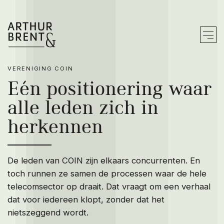
VERENIGING COIN
Zo werken wij
Eén positionering waar
alle leden zich in
Merk bouwen
herkennen
Merk doorvertalen
Merk activeren
De leden van COIN zijn elkaars concurrenten. En
We werken vanuit
toch runnen ze samen de processen waar de hele
telecomsector op draait. Dat vraagt om een verhaal
Ons werk
dat voor iedereen klopt, zonder dat het
nietszeggend wordt.