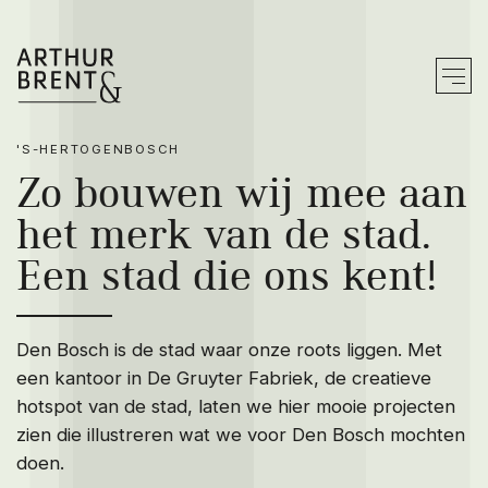
'S-HERTOGENBOSCH
Zo werken wij
Zo bouwen wij mee aan
het merk van de stad.
Merk bouwen
Een stad die ons kent!
Merk doorvertalen
Merk activeren
Den Bosch is de stad waar onze roots liggen. Met
We werken vanuit
een kantoor in De Gruyter Fabriek, de creatieve
hotspot van de stad, laten we hier mooie projecten
Ons werk
zien die illustreren wat we voor Den Bosch mochten
doen.