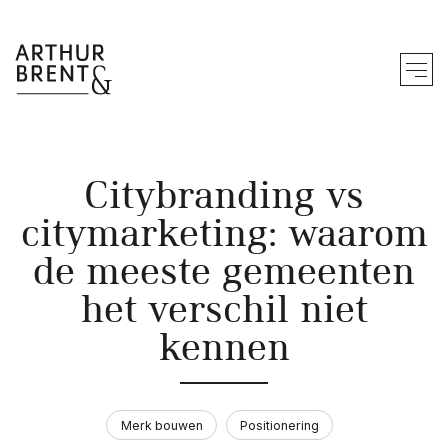
Zo werken wij
Citybranding vs
Merk bouwen
citymarketing: waarom
Merk doorvertalen
de meeste gemeenten
Merk activeren
het verschil niet
We werken vanuit
kennen
Ons werk
Merk bouwen
Positionering