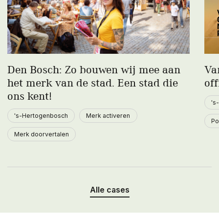
Den Bosch: Zo bouwen wij mee aan
Va
het merk van de stad. Een stad die
off
ons kent!
's
's-Hertogenbosch
Merk activeren
Po
Merk doorvertalen
Alle cases