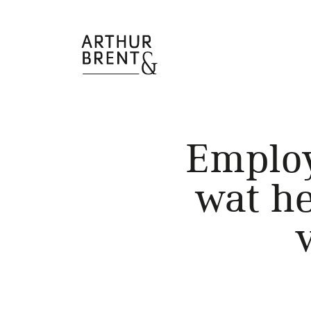
Employ
wat he