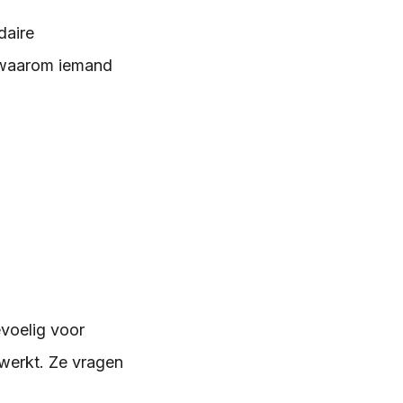
daire
t waarom iemand
evoelig voor
 werkt. Ze vragen