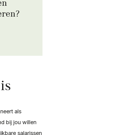
en
eren?
is
neert als
 bij jou willen
ijkbare salarissen