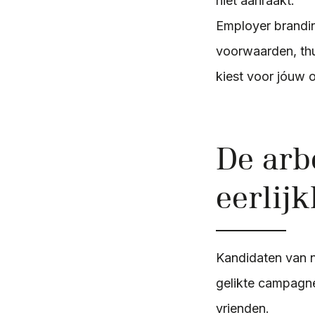
niet aanraakt.
Employer brandin
voorwaarden, thu
kiest voor jóuw o
De arb
eerlij
Kandidaten van n
gelikte campagne
vrienden.