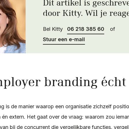
Dit artikel is geschrev
door Kitty. Wil je reag
Bel Kitty
06 218 385 60
of
Stuur een e-mail
ployer branding écht 
g is de manier waarop een organisatie zichzelf positio
n én extern. Het gaat over de vraag: waarom zou iemand
van bij de concurrent die vergelijkbare functies, vergel