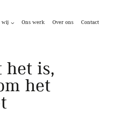
 wij
Ons werk
Over ons
Contact
het is,
rom het
t