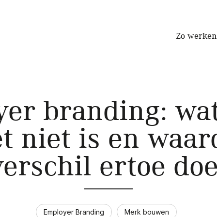
Zo werken
er branding: wat 
t niet is en waa
verschil ertoe doe
Employer Branding
Merk bouwen