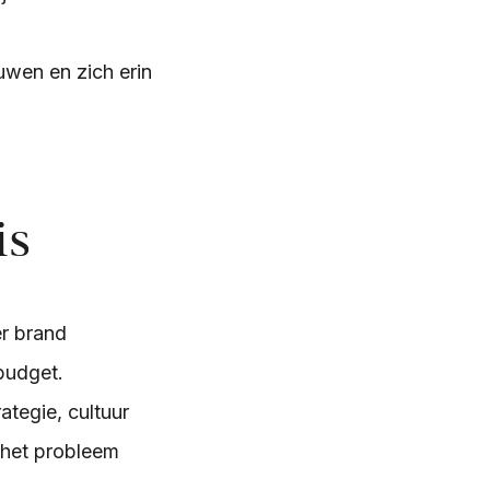
uwen en zich erin
is
r brand
budget.
ategie, cultuur
e het probleem